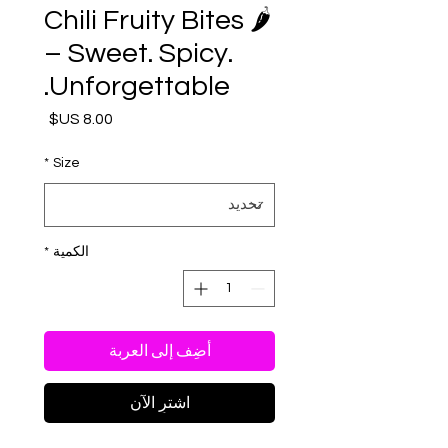
🌶️ Chili Fruity Bites
– Sweet. Spicy.
Unforgettable.
السعر
*
Size
الكمية
*
أضِف إلى العربة
اشترِ الآن