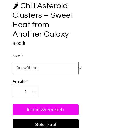
🌶️ Chili Asteroid
Clusters – Sweet
Heat from
Another Galaxy
Preis
8,00 $
Size
*
Anzahl
*
In den Warenkorb
Sofortkauf