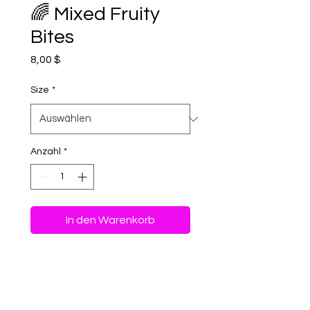
🌈 Mixed Fruity
Bites
Preis
8,00 $
Size
*
Anzahl
*
In den Warenkorb
Sofortkauf
A Rainbow Crunch of Fruity,