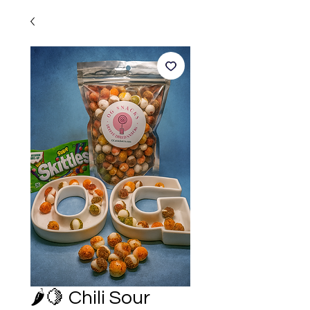
🌶️🍋 Chili Sour