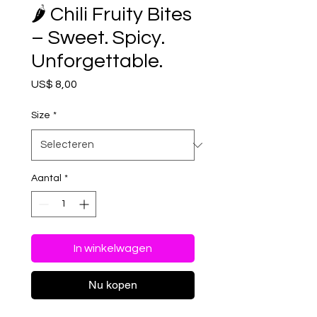
🌶️ Chili Fruity Bites
– Sweet. Spicy.
Unforgettable.
Prijs
US$ 8,00
Size
*
Aantal
*
In winkelwagen
Nu kopen